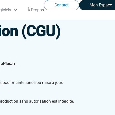
Contact
Mon Espace
giciels
À Propos
tion (CGU)
aPlus.fr
.
cès pour maintenance ou mise à jour.
production sans autorisation est interdite.